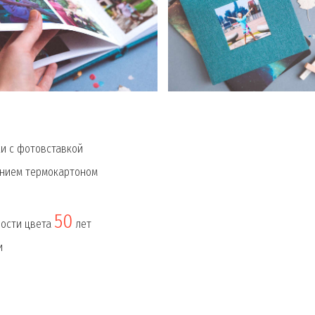
и с фотовставкой
ением термокартоном
50
ности цвета
лет
и