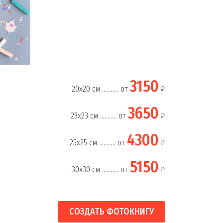
3150
20х20 см ........... от
₽
3650
23х23 см ........... от
₽
4300
25х25 см ........... от
₽
5150
30х30 см ........... от
₽
СОЗДАТЬ ФОТОКНИГУ