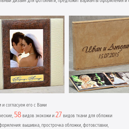
ьный дизайн для фотокниги, предложит варианты оформления и 
 и согласуем его с Вами
58
27
ческие,
видов экокожи и
видов ткани для обложки
ормления: вышивка, прострочка обложки, фотовставки,