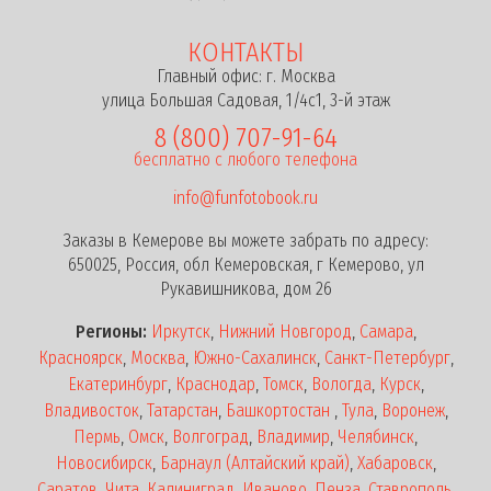
КОНТАКТЫ
Главный офис: г. Москва
улица Большая Садовая, 1/4с1, 3-й этаж
8 (800) 707-91-64
бесплатно с любого телефона
info@funfotobook.ru
Заказы в Кемерове вы можете забрать по адресу:
650025, Россия, обл Кемеровская, г Кемерово, ул
Рукавишникова, дом 26
Регионы:
Иркутск
,
Нижний Новгород
,
Самара
,
Красноярск
,
Москва
,
Южно-Сахалинск
,
Санкт-Петербург
,
Екатеринбург
,
Краснодар
,
Томск
,
Вологда
,
Курск
,
Владивосток
,
Татарстан
,
Башкортостан
,
Тула
,
Воронеж
,
Пермь
,
Омск
,
Волгоград
,
Владимир
,
Челябинск
,
Новосибирск
,
Барнаул (Алтайский край)
,
Хабаровск
,
Саратов
,
Чита
,
Калиниград
,
Иваново
,
Пенза
,
Ставрополь
,