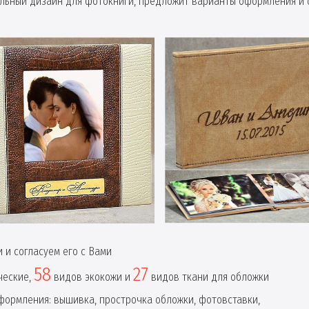
ьный дизайн для фотокниги, предложит варианты оформления и 
 и согласуем его с Вами
58
27
ческие,
видов экокожи и
видов ткани для обложки
ормления: вышивка, прострочка обложки, фотовставки,