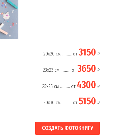
3150
20х20 см ........... от
₽
3650
23х23 см ........... от
₽
4300
25х25 см ........... от
₽
5150
30х30 см ........... от
₽
СОЗДАТЬ ФОТОКНИГУ