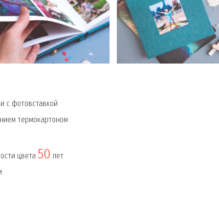
и с фотовставкой
ением термокартоном
50
ности цвета
лет
и