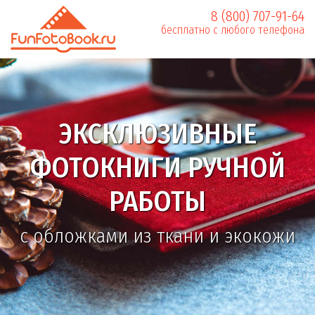
8 (800) 707-91-64
бесплатно с любого телефона
ЭКСКЛЮЗИВНЫЕ
ФОТОКНИГИ РУЧНОЙ
РАБОТЫ
с обложками из ткани и экокожи