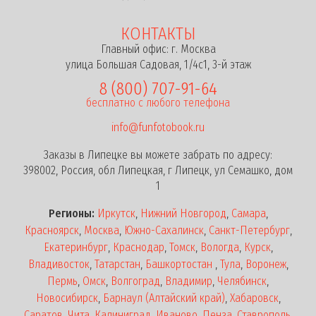
КОНТАКТЫ
Главный офис: г. Москва
улица Большая Садовая, 1/4с1, 3-й этаж
8 (800) 707-91-64
бесплатно с любого телефона
info@funfotobook.ru
Заказы в Липецке вы можете забрать по адресу:
398002, Россия, обл Липецкая, г Липецк, ул Семашко, дом
1
Регионы:
Иркутск
,
Нижний Новгород
,
Самара
,
Красноярск
,
Москва
,
Южно-Сахалинск
,
Санкт-Петербург
,
Екатеринбург
,
Краснодар
,
Томск
,
Вологда
,
Курск
,
Владивосток
,
Татарстан
,
Башкортостан
,
Тула
,
Воронеж
,
Пермь
,
Омск
,
Волгоград
,
Владимир
,
Челябинск
,
Новосибирск
,
Барнаул (Алтайский край)
,
Хабаровск
,
Саратов
,
Чита
,
Калиниград
,
Иваново
,
Пенза
,
Ставрополь
,