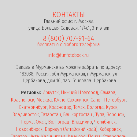
КОНТАКТЫ
Главный офис: г. Москва
улица Большая Садовая, 1/4с1, 3-й этаж
8 (800) 707-91-64
бесплатно с любого телефона
info@funfotobook.ru
Заказы в Мурманске вы можете забрать по адресу:
183038, Россия, обл Мурманская, г Мурманск, ул
Щербакова, дом 16, пав. Генерала Щербакова
Регионы:
Иркутск
,
Нижний Новгород
,
Самара
,
Красноярск
,
Москва
,
Южно-Сахалинск
,
Санкт-Петербург
,
Екатеринбург
,
Краснодар
,
Томск
,
Вологда
,
Курск
,
Владивосток
,
Татарстан
,
Башкортостан
,
Тула
,
Воронеж
,
Пермь
,
Омск
,
Волгоград
,
Владимир
,
Челябинск
,
Новосибирск
,
Барнаул (Алтайский край)
,
Хабаровск
,
Саратов
,
Чита
,
Калиниград
,
Иваново
,
Пенза
,
Ставрополь
,