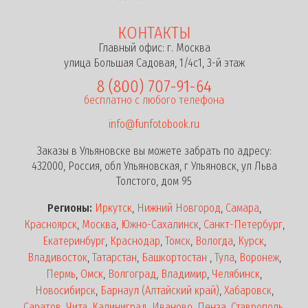
КОНТАКТЫ
Главный офис: г. Москва
улица Большая Садовая, 1/4с1, 3-й этаж
8 (800) 707-91-64
бесплатно с любого телефона
info@funfotobook.ru
Заказы в Ульяновске вы можете забрать по адресу:
432000, Россия, обл Ульяновская, г Ульяновск, ул Льва
Толстого, дом 95
Регионы:
Иркутск
,
Нижний Новгород
,
Самара
,
Красноярск
,
Москва
,
Южно-Сахалинск
,
Санкт-Петербург
,
Екатеринбург
,
Краснодар
,
Томск
,
Вологда
,
Курск
,
Владивосток
,
Татарстан
,
Башкортостан
,
Тула
,
Воронеж
,
Пермь
,
Омск
,
Волгоград
,
Владимир
,
Челябинск
,
Новосибирск
,
Барнаул (Алтайский край)
,
Хабаровск
,
Саратов
,
Чита
,
Калиниград
,
Иваново
,
Пенза
,
Ставрополь
,