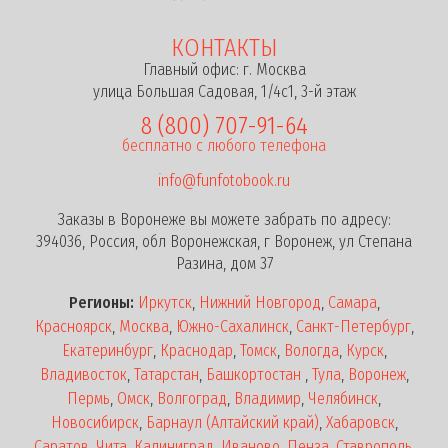
КОНТАКТЫ
Главный офис: г. Москва
улица Большая Садовая, 1/4с1, 3-й этаж
8 (800) 707-91-64
бесплатно с любого телефона
info@funfotobook.ru
Заказы в Воронеже вы можете забрать по адресу:
394036, Россия, обл Воронежская, г Воронеж, ул Степана
Разина, дом 37
Регионы:
Иркутск
,
Нижний Новгород
,
Самара
,
Красноярск
,
Москва
,
Южно-Сахалинск
,
Санкт-Петербург
,
Екатеринбург
,
Краснодар
,
Томск
,
Вологда
,
Курск
,
Владивосток
,
Татарстан
,
Башкортостан
,
Тула
,
Воронеж
,
Пермь
,
Омск
,
Волгоград
,
Владимир
,
Челябинск
,
Новосибирск
,
Барнаул (Алтайский край)
,
Хабаровск
,
Саратов
,
Чита
,
Калиниград
,
Иваново
,
Пенза
,
Ставрополь
,