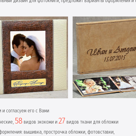
ьный дизайн для фотокниги, предложит варианты оформления и 
 и согласуем его с Вами
58
27
ческие,
видов экокожи и
видов ткани для обложки
ормления: вышивка, прострочка обложки, фотовставки,