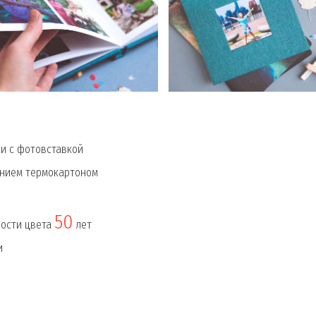
и с фотовставкой
ением термокартоном
50
ности цвета
лет
и