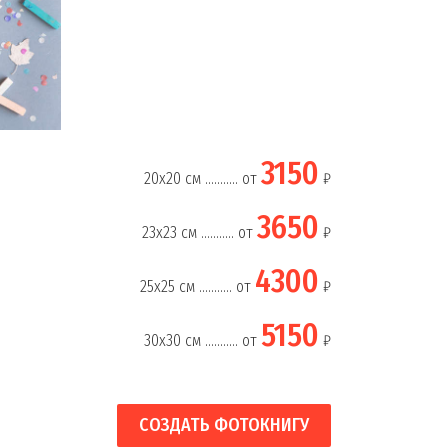
3150
20х20 см ........... от
₽
3650
23х23 см ........... от
₽
4300
25х25 см ........... от
₽
5150
30х30 см ........... от
₽
СОЗДАТЬ ФОТОКНИГУ