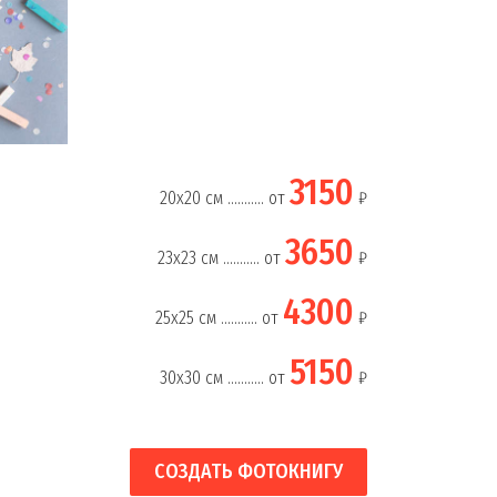
3150
20х20 см ........... от
₽
3650
23х23 см ........... от
₽
4300
25х25 см ........... от
₽
5150
30х30 см ........... от
₽
СОЗДАТЬ ФОТОКНИГУ