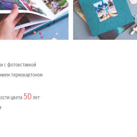
и с фотовставкой
ением термокартоном
50
ности цвета
лет
и