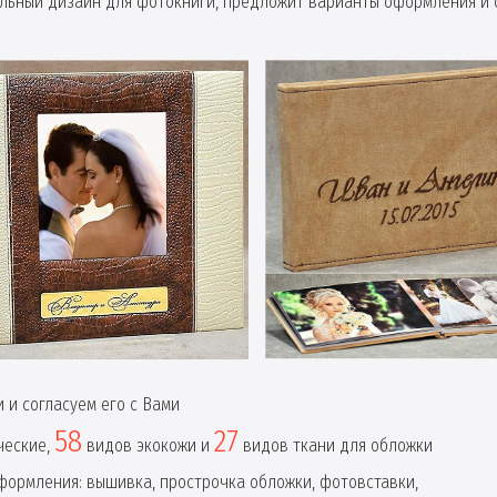
ьный дизайн для фотокниги, предложит варианты оформления и 
 и согласуем его с Вами
58
27
ческие,
видов экокожи и
видов ткани для обложки
ормления: вышивка, прострочка обложки, фотовставки,