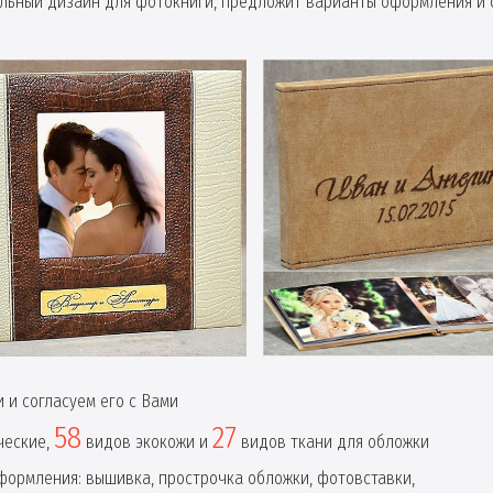
ьный дизайн для фотокниги, предложит варианты оформления и 
 и согласуем его с Вами
58
27
ческие,
видов экокожи и
видов ткани для обложки
ормления: вышивка, прострочка обложки, фотовставки,