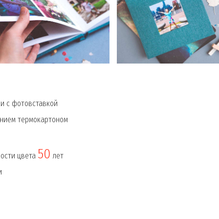
и с фотовставкой
ением термокартоном
50
ности цвета
лет
и